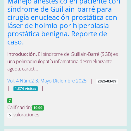
Manejo anestésico en paciente con
síndrome de Guillain-barré para
cirugía enucleación prostática con
láser de holmio por hiperplasia
prostática benigna. Reporte de
caso.
Introducción.
El síndrome de Guillain-Barré (SGB) es
una polirradiculopatía inflamatoria desmielinizante
aguda, caract...
Vol. 4 Núm.2-3. Mayo-Diciembre 2025
|
2026-03-09
|
|
1,374 visitas
7
Calificación:
10.00
valoraciones
5