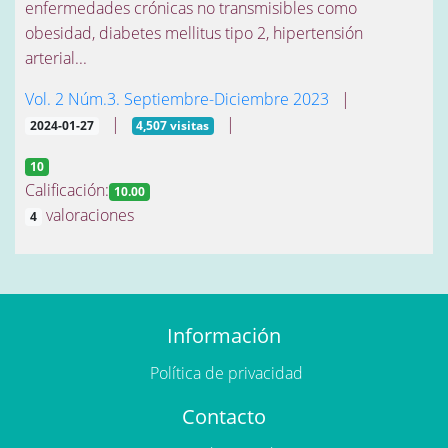
enfermedades crónicas no transmisibles como
obesidad, diabetes mellitus tipo 2, hipertensión
arterial...
Vol. 2 Núm.3. Septiembre-Diciembre 2023
|
|
|
2024-01-27
4,507 visitas
10
Calificación:
10.00
valoraciones
4
Información
Política de privacidad
Contacto