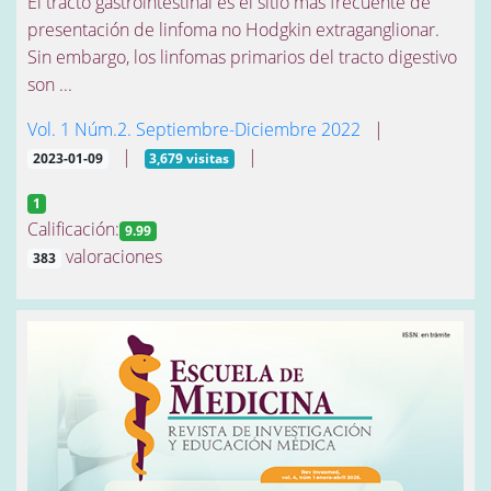
El tracto gastrointestinal es el sitio más frecuente de
presentación de linfoma no Hodgkin extraganglionar.
Sin embargo, los linfomas primarios del tracto digestivo
son ...
Vol. 1 Núm.2. Septiembre-Diciembre 2022
|
|
|
2023-01-09
3,679 visitas
1
Calificación:
9.99
valoraciones
383