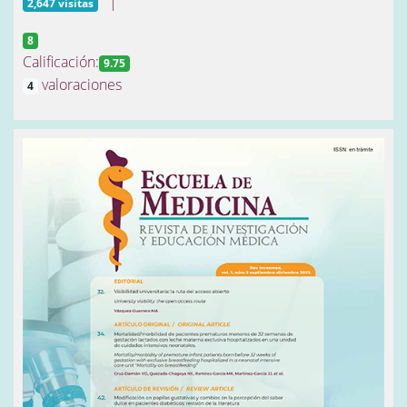
|
2,647 visitas
8
Calificación:
9.75
valoraciones
4