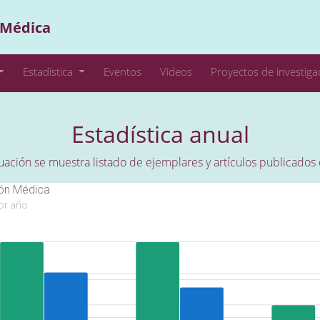
 Médica
Estadística
Eventos
Videos
Proyectos de investiga
Estadística anual
uación se muestra listado de ejemplares y artículos publicados
ión Médica
or año