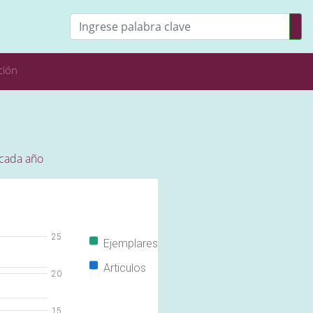
ción
 cada año
25
Ejemplares
Articulos
20
15