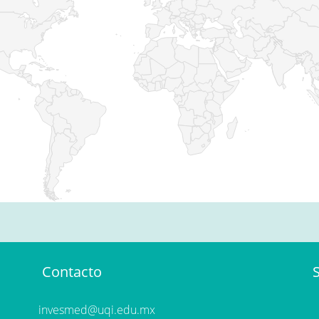
Contacto
invesmed@uqi.edu.mx