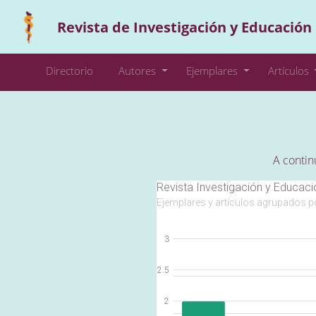
Revista de Investigación y Educación
Directorio
Autores
Ejemplares
Artículos
A contin
Revista Investigación y Educac
Ejemplares y artículos agrupados p
3
2.5
2