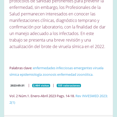
protocolos de sanidad pertinentes para prevenir la
enfermedad, sin embargo, los Profesionales de la
Salud permanecen interesados en conocer las
manifestaciones clínicas, diagnóstico temprano y
confirmación por laboratorio, con la finalidad de dar
un manejo adecuado a los infectados. En este
trabajo se presenta una breve revisión y una
actualización del brote de viruela símica en el 2022.
Palabras clave:
enfermedades infecciosas emergentes
viruela
símica
epidemiología
zoonosis
enfermedad zoonótica.
|
|
2023-05-31
2,464 visitas
105 valoraciones
Vol. 2 Núm.1. Enero-Abril 2023 Pags. 14-18.
Rev INVESMED 2023;
2(1)