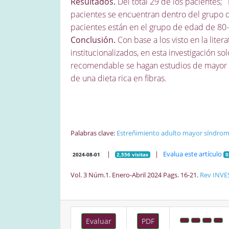
Resultados.
Del total 29 de los pacientes; 
pacientes se encuentran dentro del grupo d
pacientes están en el grupo de edad de 80-
Conclusión.
Con base a los visto en la lite
institucionalizados, en esta investigación 
recomendable se hagan estudios de mayor lo
de una dieta rica en fibras.
Palabras clave:
Estreñimiento
adulto mayor
síndrome
|
|
Evalua este artículo
2024-08-01
2,556 visitas
0
Vol. 3 Núm.1. Enero-Abril 2024 Pags. 16-21.
Rev INVE
Evaluar
PDF