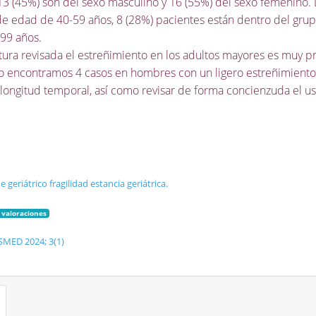
13 (45%) son del sexo masculino y 16 (55%) del sexo femenino. D
e edad de 40-59 años, 8 (28%) pacientes están dentro del grup
99 años.
ratura revisada el estreñimiento en los adultos mayores es muy p
solo encontramos 4 casos en hombres con un ligero estreñimiento
ngitud temporal, así como revisar de forma concienzuda el uso
 geriátrico
fragilidad
estancia geriátrica.
 valoraciones
SMED 2024; 3(1)